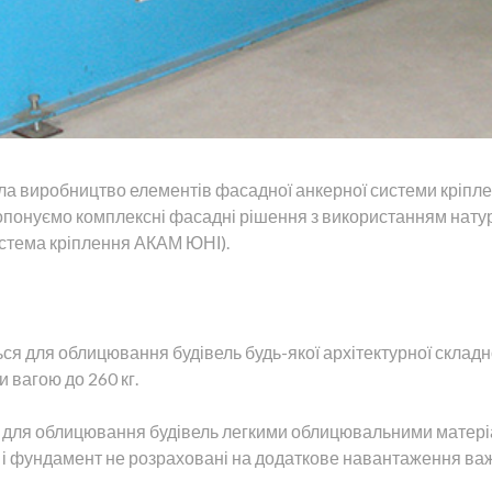
ла
виробництво
елементів
фасадної
анкерної
системи
кріпл
опонуємо
комплексні
фасадні
рішення
з
використанням
нату
стема
кріплення
АКАМ
ЮНІ
)
.
ься
для
облицювання
будівель будь-якої
архітектурної складн
и
вагою
до
260
кг
.
для
облицювання
будівель
легкими
облицювальними
матер
і
фундамент
не розраховані
на
додаткове навантаження
ва