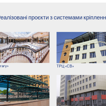
еалізовані проєкти з системами кріплен
rary»
ТРЦ «СВ»