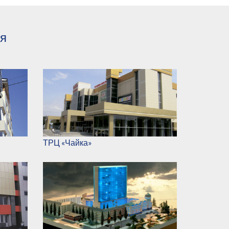
ня
ТРЦ «Чайка»