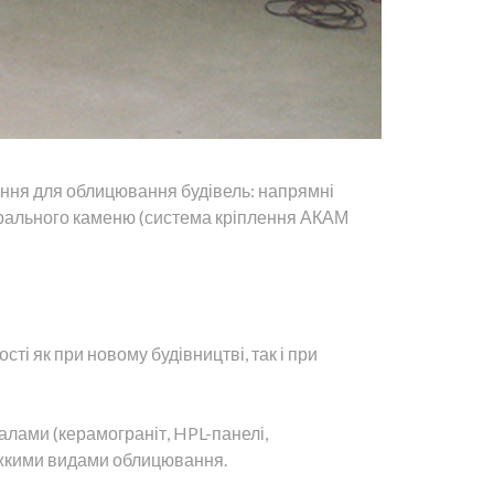
ення
для
облицювання
будівель
:
напрямні
рального
каменю
(
система
кріплення
АКАМ
ості
як
при
новому
будівництві
,
так
і
при
іалами
(
керамограніт
,
HPL
-
панелі
,
жкими
видами
облицювання
.