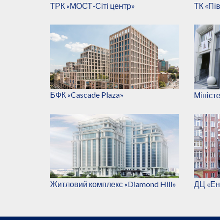
ТРК «МОСТ-Сіті центр»
ТК «Пі
БФК «Cascade Plaza»
Мініст
Житловий комплекс «Diamond Hill»
ДЦ «Ен