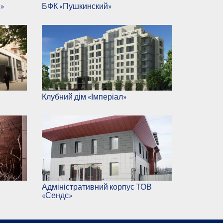
с»
БФК «Пушкинский»
Клубний дім «Імперіал»
Адміністративний корпус ТОВ
«Сендс»