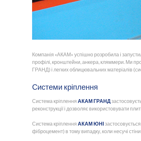
Компанія
«
АКАМ
»
успішно
розробила
і
запусти
профілі
,
кронштейни
,
анкера
,
кляммери
.
Ми
пр
ГРАНД
)
і
легких
облицювальних
матеріалів
(
си
Системи кріплення
Система
кріплення
АКАМ
ГРАНД
застосовуєт
реконструкції
і
дозволяє
використовувати
плит
Система
кріплення
АКАМ
ЮНІ
застосовується
фіброцемент
)
в
тому випадку
,
коли
несучі
стіни