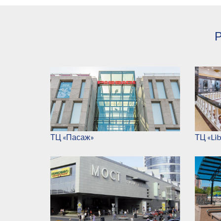
Р
ТЦ «Пасаж»
ТЦ «Lib