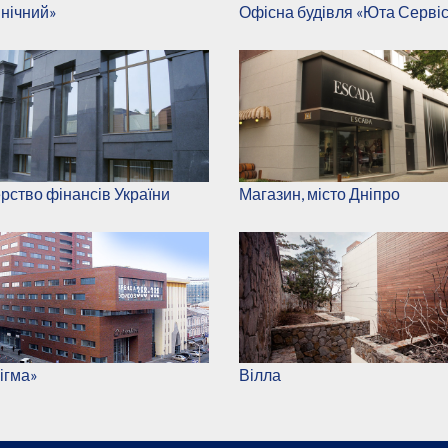
внічний»
Офісна будівля «Юта Серві
ерство фінансів України
Магазин, місто Дніпро
ігма»
Вілла